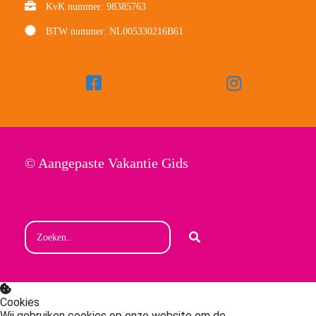
KvK nummer: 98385763
BTW nummer: NL005330216B61
© Aangepaste Vakantie Gids
Cookies
Wij gebruiken cookies op onze website om de