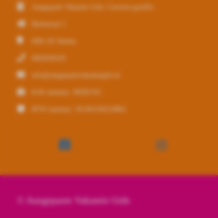
Aangepaste Vakantie Gids | Gewoon goedZo
Beekstraat 5
6081 AT
Haelen
0682838105
info@aangepastevakantiegids.nl
KvK nummer: 98385763
BTW nummer: NL005330216B61
© Aangepaste Vakantie Gids