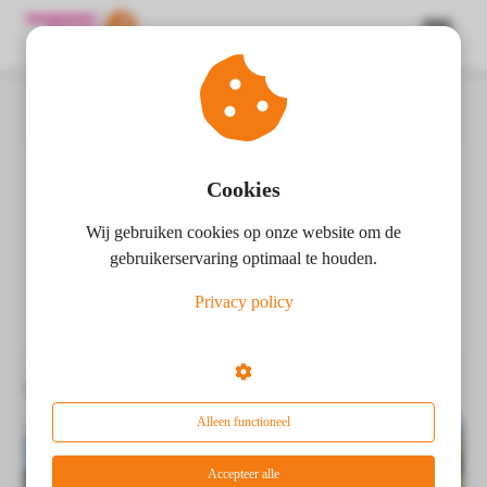
Home
Zorghotels
ngen
 policy
Cookies
Zorghotels
Wij gebruiken cookies op onze website om de
oneel
gebruikerservaring optimaal te houden.
-
onele
Privacy policy
s zijn
kelijk om
bsite te
Berichten over Zorghotels:
ken. Ze
 gebruikt
Alleen functioneel
asisfuncties
der deze
Accepteer alle